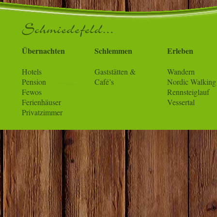
Übernachten
Schlemmen
Erleben
Hotels
Gaststätten &
Wandern
Pension
Café’s
Nordic Walking
Fewos
Rennsteiglauf
Ferienhäuser
Vessertal
Privatzimmer