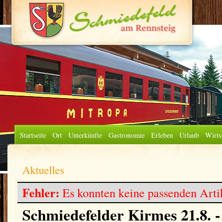
Startseite
Ort
Unterkünfte
Gastronomie
Erleben
Urlaub
Wirts
Aktuelles
Fehler:
Es konnten keine passenden Arti
Schmiedefelder Kirmes 21.8. -