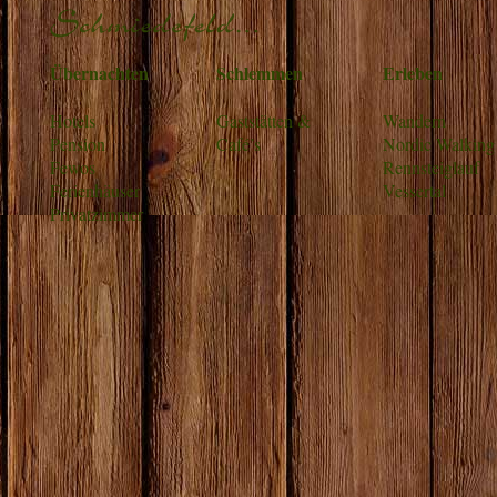
Übernachten
Schlemmen
Erleben
Hotels
Gaststätten &
Wandern
Pension
Café’s
Nordic Walking
Fewos
Rennsteiglauf
Ferienhäuser
Vessertal
Privatzimmer