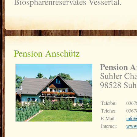
Biosphärenreservates Vessertal.
Pension Anschütz
Pension A
Suhler Ch
98528 Suh
Telefon:
0367
Telefax:
0367
E-Mail:
info@
Internet:
www.