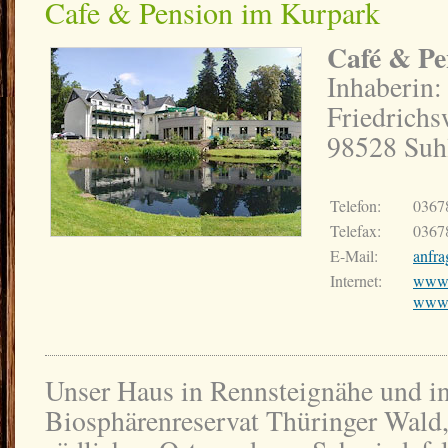
Cafe & Pension im Kurpark
Café & Pe
Inhaberin:
Friedrich
98528 Suh
Telefon:
0367
Telefax:
0367
E-Mail:
anfr
Internet:
www.
www.r
Unser Haus in Rennsteignähe und i
Biosphärenreservat Thüringer Wald,