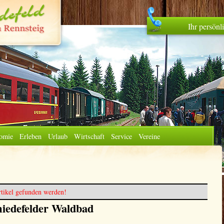
Ihr persön
omie
Erleben
Urlaub
Wirtschaft
Service
Vereine
tikel gefunden werden!
iedefelder Waldbad