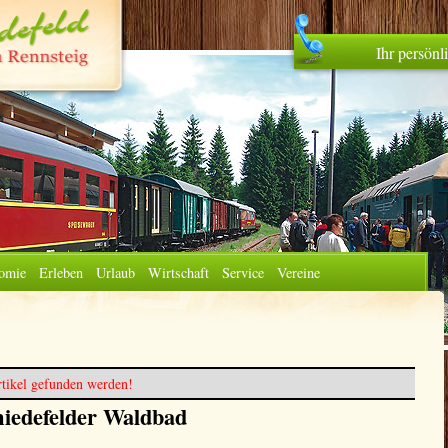
Ihr persön
omie
Erleben
Urlaub
Wirtschaft
Service
Vereine
tikel gefunden werden!
iedefelder Waldbad