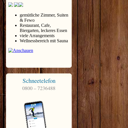
Schneetelefon
0800 – 7236488