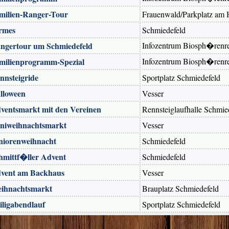
milien-Ranger-Tour
Frauenwald/Parkplatz am
rmes
Schmiedefeld
ngertour um Schmiedefeld
Infozentrum Biosph�renres
milienprogramm-Spezial
Infozentrum Biosph�renres
nnsteigride
Sportplatz Schmiedefeld
lloween
Vesser
ventsmarkt mit den Vereinen
Rennsteiglaufhalle Schmie
niweihnachtsmarkt
Vesser
niorenweihnacht
Schmiedefeld
hmittf�ller Advent
Schmiedefeld
vent am Backhaus
Vesser
ihnachtsmarkt
Brauplatz Schmiedefeld
iligabendlauf
Sportplatz Schmiedefeld