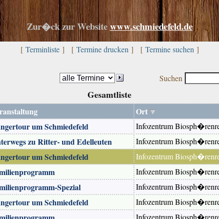
Zur�ck zur Website
www.schmiedefeld.de
[
Terminliste
] [
Termine drucken
] [
Termine suchen
]
Suchen
Gesamtliste
ranstaltung
Ort
ngertour um Schmiedefeld
Infozentrum Biosph�renres
terwegs zu Ritter- und Edelleuten
Infozentrum Biosph�renres
ngertour um Schmiedefeld
Infozentrum Biosph�renres
milienprogramm
Infozentrum Biosph�renres
milienprogramm-Spezial
Infozentrum Biosph�renres
ngertour um Schmiedefeld
Infozentrum Biosph�renres
milienprogramm
Infozentrum Biosph�renres