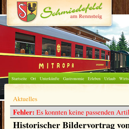
Startseite
Ort
Unterkünfte
Gastronomie
Erleben
Urlaub
Wirts
Aktuelles
Fehler:
Es konnten keine passenden Arti
Historischer Bildervortrag vo