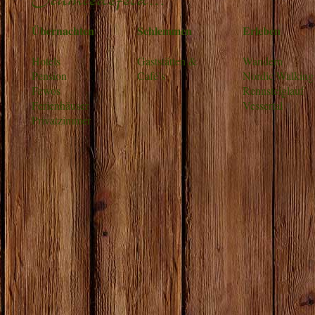
Übernachten
Schlemmen
Erleben
Hotels
Gaststätten &
Wandern
Pension
Café’s
Nordic Walking
Fewos
Rennsteiglauf
Ferienhäuser
Vessertal
Privatzimmer