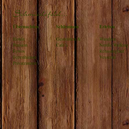
Übernachten
Schlemmen
Erleben
Hotels
Gaststätten &
Wandern
Pension
Café’s
Nordic Walking
Fewos
Rennsteiglauf
Ferienhäuser
Vessertal
Privatzimmer