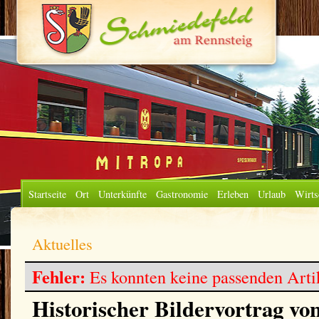
Startseite
Ort
Unterkünfte
Gastronomie
Erleben
Urlaub
Wirts
Aktuelles
Fehler:
Es konnten keine passenden Arti
Historischer Bildervortrag vo