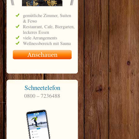
Schneetelefon
0800 – 7236488