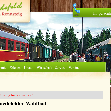
Ihr persön
omie
Erleben
Urlaub
Wirtschaft
Service
Vereine
tikel gefunden werden!
iedefelder Waldbad