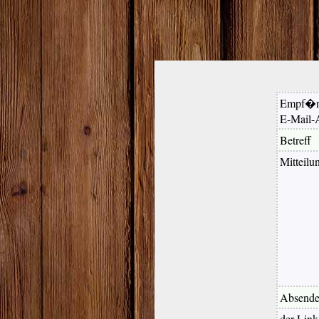
Empf�n
E-Mail-
Betreff
Mitteilu
Absende
der Link