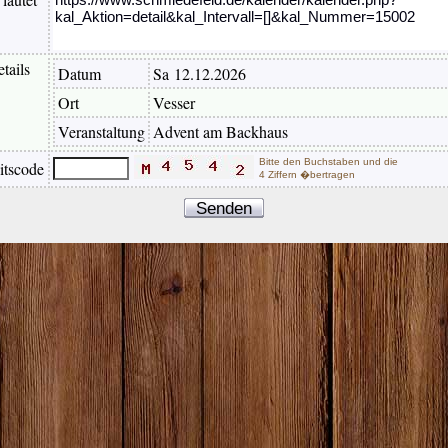
tails
Datum
Sa 12.12.2026
Ort
Vesser
Veranstaltung
Advent am Backhaus
Bitte den Buchstaben und die
itscode
4 Ziffern �bertragen