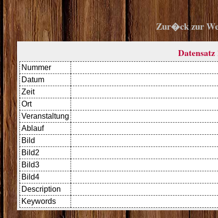
Zur�ck zur We
Datensatz 
Nummer
Datum
Zeit
Ort
Veranstaltung
Ablauf
Bild
Bild2
Bild3
Bild4
Description
Keywords