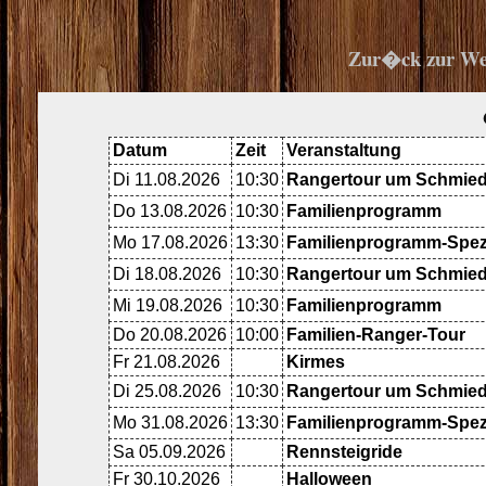
Zur�ck zur We
Datum
Zeit
Veranstaltung
Di 11.08.2026
10:30
Rangertour um Schmied
Do 13.08.2026
10:30
Familienprogramm
Mo 17.08.2026
13:30
Familienprogramm-Spez
Di 18.08.2026
10:30
Rangertour um Schmied
Mi 19.08.2026
10:30
Familienprogramm
Do 20.08.2026
10:00
Familien-Ranger-Tour
Fr 21.08.2026
Kirmes
Di 25.08.2026
10:30
Rangertour um Schmied
Mo 31.08.2026
13:30
Familienprogramm-Spez
Sa 05.09.2026
Rennsteigride
Fr 30.10.2026
Halloween