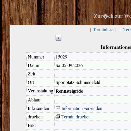
Zur�ck zur We
[
Terminliste
] [
Ter
<
Informatione
Nummer
15029
Datum
Sa 05.09.2026
Zeit
Ort
Sportplatz Schmiedefeld
Veranstaltung
Rennsteigride
Ablauf
Info senden
Information versenden
drucken
Termin drucken
Bild